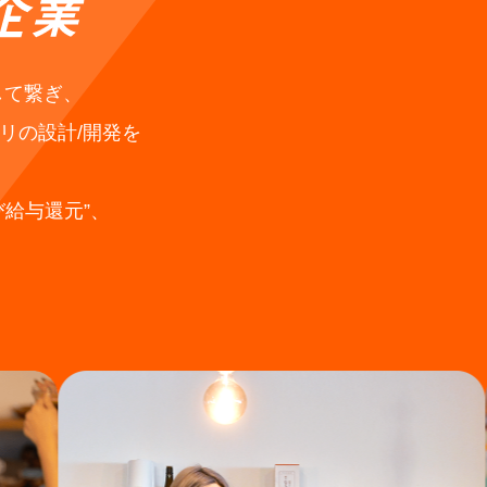
として繋ぎ、
リの設計/開発を
給与還元”、