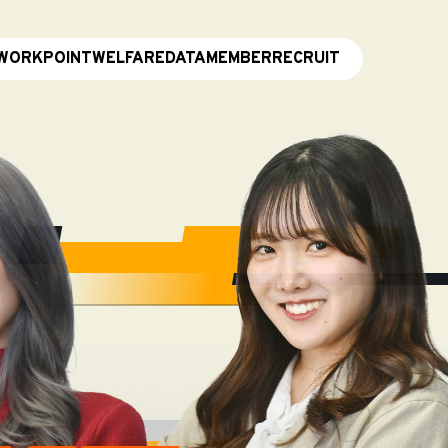
WORKPOINT
WELFARE
DATA
MEMBER
RECRUIT
WORKPOINT
WELFARE
DATA
MEMBER
RECRUIT